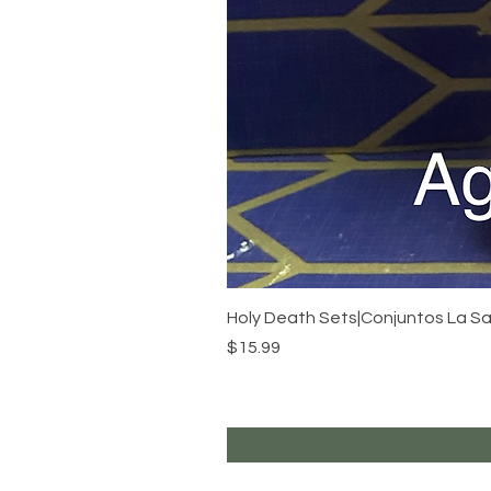
Holy Death Sets|Conjuntos La S
Price
$15.99