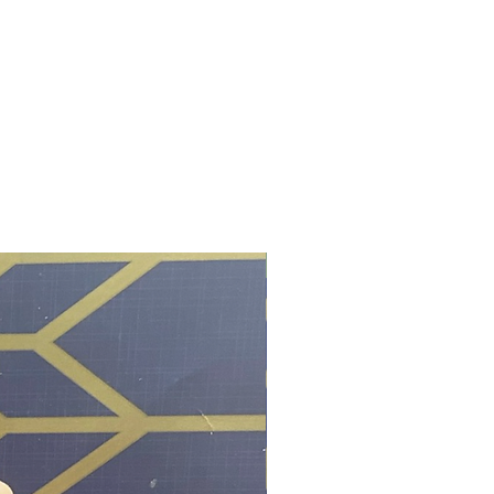
 Palo Santo tamaño 7 "Fl. Oz de
lo a cualquier hierba o baño.
u hogar espiritualmente o tu
 No dude en enviarme un mensaje
New|Nuevo
alquier pregunta relacionada con
era de mis productos.
 algún problema que le gustaría
yude y le oriente sobre los
os adecuados, no dude en
ar.
ací con un don de la Tradición
para guiar y ayudar a otros en su