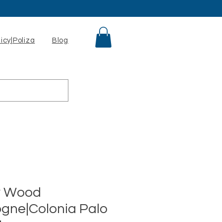
licy|Poliza
Blog
y Wood
ogne|Colonia Palo