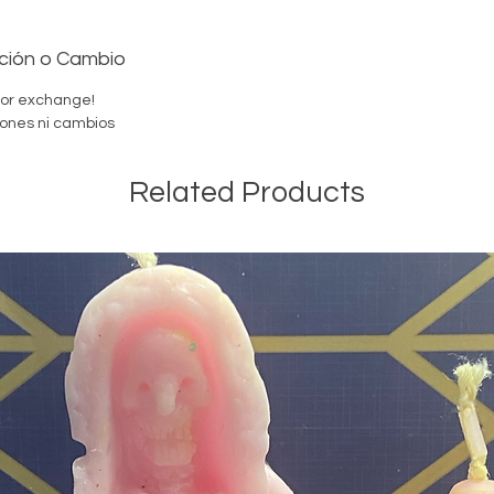
ción o Cambio
 or exchange!
ones ni cambios
Colonia
alto.
Related Products
Agrégue
Limpia t
cuerpo.
para cu
cualqui
Si tiene
que le a
product
pregunt
Ya que n
Orisha, 
camino.