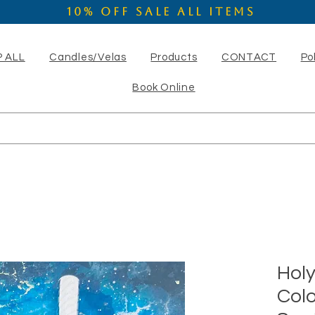
10% OFF SALE ALL ITEMS
 ALL
Candles/Velas
Products
CONTACT
Po
Book Online
Hol
Col