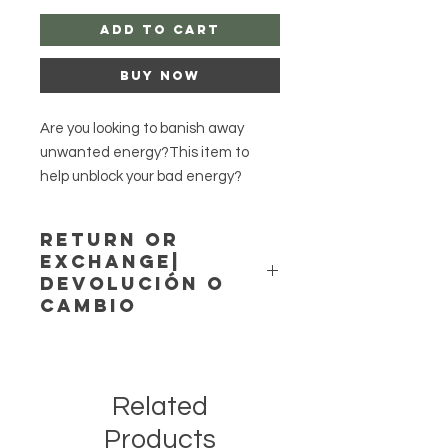
Add to Cart
Buy Now
Are you looking to banish away
unwanted energy?This item to
help unblock your bad energy?
Purify and cleanse.
This perfect set has dressed
Return or
candles and bath crystals to bath .
Exchange|
It can be used for any altar as well.
Devolución o
Use for any purpose, cleansing,
Cambio
removing, Unblock, Attract and
Agayusanteria accepts no returns or
more!
exchange!
Want more go to
Agayusanteria no acepta
Agayusanteria.com.
Related
devoluciones ni cambios!
Products
-Santero-