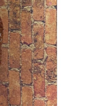
 con aceites ***
liges preparado vendrá con mis
 listo para que lo enciendas. ***
gregar aceites o polvos
les a sus velas.
sita preguntas adicionales sobre
era de mis productos, no dude en
e un mensaje. También envíeme
je a mi sitio web oficial para un
 más rápido en
anteria.com
uidado y nunca deje velas
didas!
 algún problema que le gustaría
yude y le oriente sobre los
os adecuados, no dude en
ar.