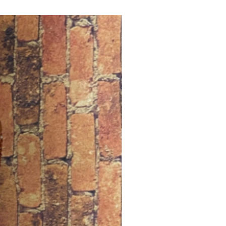
e been born with a gift from the
radition, to guide and help others
 path.
es Away
o-
nteria ahora lleva velas vestidas
the Enemy. La figura negra tiene
s y símbolo de Santanic, listo para
u nombre.
de luz de niebla púrpura también
ta para que talle el nombre de la
 que desee!
es la opción de No preparado y no