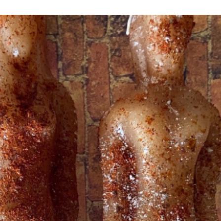
As I hav
Orisha T
in there
Bad Vib
-Santer
Agayusa
de Pin 
alfilere
tallar s
La vela 
está lis
persona
*** Tien