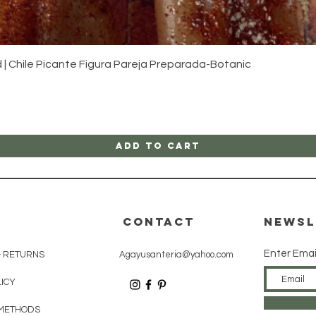
Ya que n
Orisha, 
camino.
Quick View
 | Chile Picante Figura Pareja Preparada-Botanic
Malas vi
-Santer
Add to Cart
CONTACT
Newsl
Enter Emai
& RETURNS
Agayusanteria@yahoo.com
LICY
METHODS