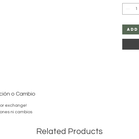
You can 
powders
*** You
Add
and will
*** If y
my oils, 
If you n
regardi
to mess
official
Agayus
ción o Cambio
 or exchange!
Please 
ones ni cambios
candles
If you h
Related Products
for me t
products