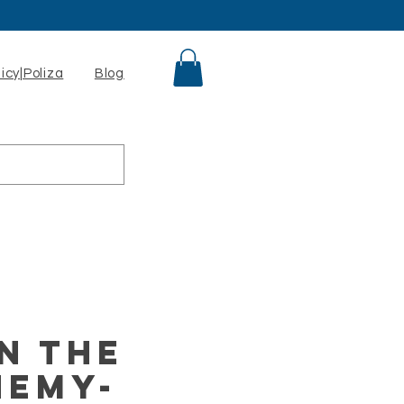
licy|Poliza
Blog
in the
nemy-