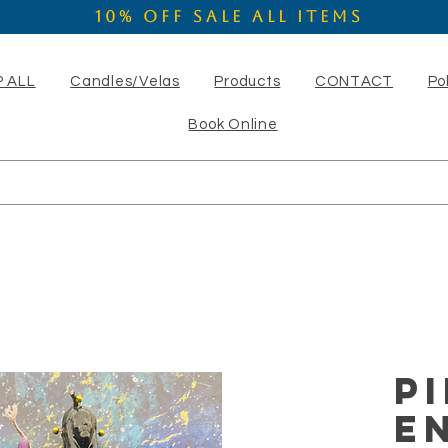
10% OFF SALE ALL ITEMS
 ALL
Candles/Velas
Products
CONTACT
Po
Book Online
P
E