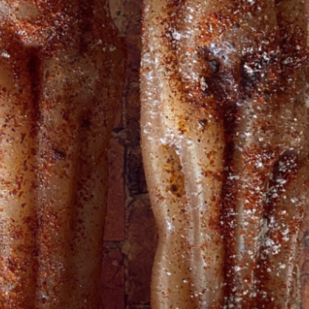
vendrás
*** Si e
aceites,
Puede a
adiciona
Si nece
cualqui
enviarm
un mensa
servicio
Agayus
Tenga c
desaten
Si tiene
que le a
product
pregunt