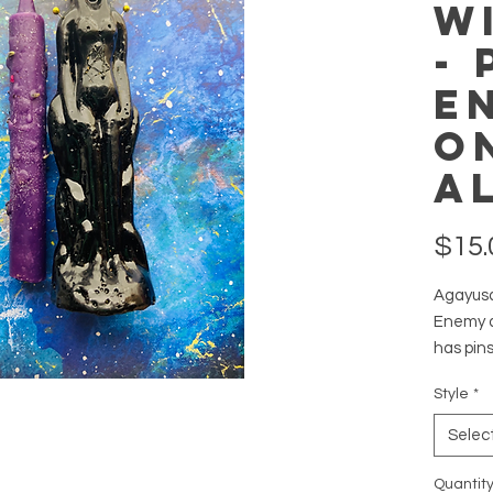
W
- 
e
o
A
$15.
Agayusa
Enemy d
has pin
carve hi
Style
*
The purp
for you
Selec
desire!
Quantit