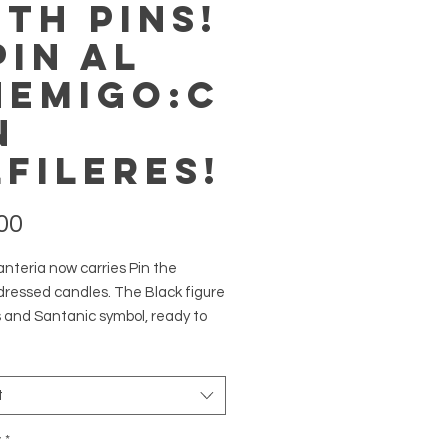
ith Pins!
Pin al
nemigo:C
n
lfileres!
Price
00
nteria now carries Pin the
ressed candles. The Black figure
s and Santanic symbol, ready to
s or her name.
le mist light candle is also ready
 to carve the persons name you
t
y
*