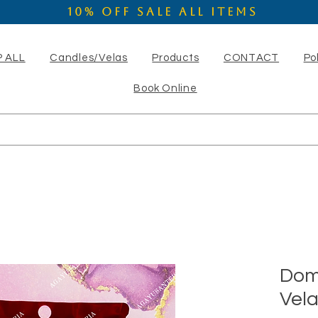
10% OFF SALE ALL ITEMS
 ALL
Candles/Velas
Products
CONTACT
Po
Book Online
Dom
Vel