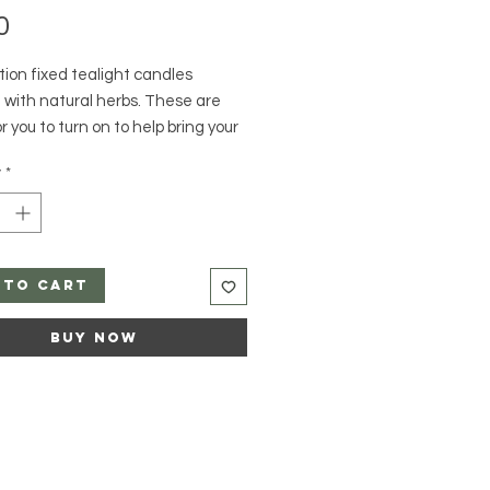
Price
0
ion fixed tealight candles
 with natural herbs. These are
r you to turn on to help bring your
ne closer. Make them think of you
y
*
d your relationship stronger.
re prepared candles with natural
lowers, and fine glitter.
 to Cart
a wholesale candle company that
ures in the U.S. I am a spiritual
Buy Now
with over twenty years of
nce.
 & Exchange:
No returns or
s. Final sale! I do ask to always