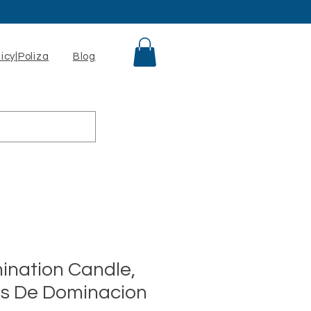
licy|Poliza
Blog
ination Candle,
as De Dominacion