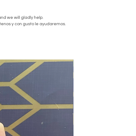
re your address is correct for me
your orders , if you have a wrong
 I will message you once and no
nd we will gladly help.
 will you receive a full refund.
tenos y con gusto le ayudaremos.
Care:
Ensure proper
ance and caution when burning
ndles. Keep them away from
n and pets and remember to turn
New|Nuevo
f when left unsupervised.
e té fijas Domination, adornadas
bas naturales. Están listas para
r y acercar a tu ser querido. Haz
se en ti y fortalezca su relación.
elas están preparadas con
naturales, flores y purpurina fina.