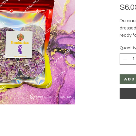
$6.0
Dominat
dressed
ready fo
loved o
Quantit
and buil
These a
herbs, f
Add
We are 
manufact
Yoruba 
experie
Returns
exchange