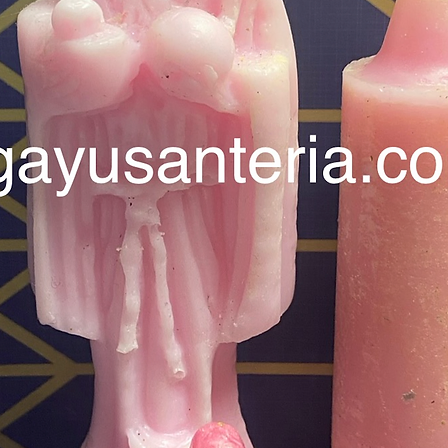
Somos u
que fab
espirit
experie
Devoluc
devoluci
pido qu
direcci
tus pedi
te envia
respues
complet
Cuidado
cuidado
encende
alcance
apagarl