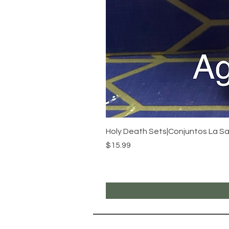
Holy Death Sets|Conjuntos La S
Price
$15.99