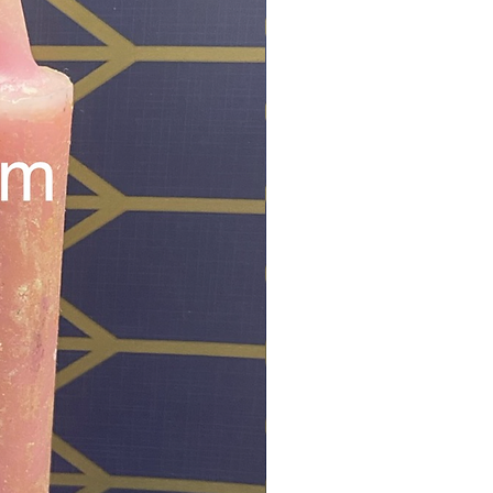
na empresa mayorista de velas
rica en EE. UU. Soy una yoruba
ual con más de veinte años de
ncia.
iones y cambios:
No se aceptan
ones ni cambios. ¡Venta final! Te
e siempre te asegures de que tu
ón sea correcta para poder enviar
dos. Si la dirección es incorrecta,
ré un mensaje y, si no recibes
ta, recibirás un reembolso
o.
 de las velas
: Asegúrate de tener
 y un mantenimiento adecuado al
r las velas. Mantenlas fuera del
 de niños y mascotas, y recuerda
as cuando no estén supervisadas.