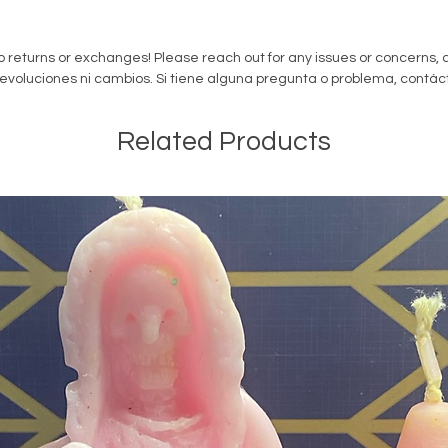
make su
to ship 
address
 returns or exchanges! Please reach out for any issues or concerns, a
response
voluciones ni cambios. Si tiene alguna pregunta o problema, contác
Candle 
Related Products
mainten
your ca
childre
them of
Velas d
con hier
encende
que pien
Estas v
hierbas 